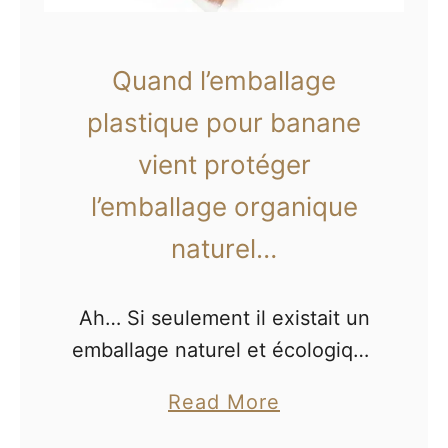
Quand l’emballage
plastique pour banane
vient protéger
l’emballage organique
naturel…
Ah… Si seulement il existait un
emballage naturel et écologique
permettant de transporter
a
Read More
simplement les bananes. Un
b
emballage qui protégerait le