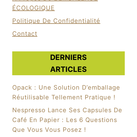
p
ÉCOLOGIQUE
o
Politique De Confidentialité
u
Contact
r
b
a
DERNIERS
n
ARTICLES
a
n
Opack : Une Solution D’emballage
e
Réutilisable Tellement Pratique !
v
Nespresso Lance Ses Capsules De
i
Café En Papier : Les 6 Questions
e
Que Vous Vous Posez !
n