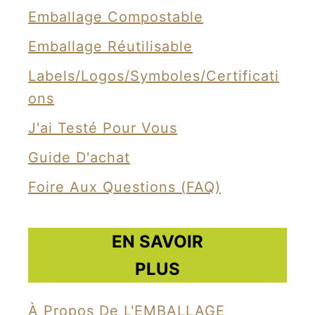
l
Emballage Compostable
l
Emballage Réutilisable
a
Labels/Logos/Symboles/Certificati
g
Ons
e
p
J'ai Testé Pour Vous
l
Guide D'achat
a
Foire Aux Questions (FAQ)
s
t
i
EN SAVOIR
q
PLUS
u
e
À Propos De L'EMBALLAGE