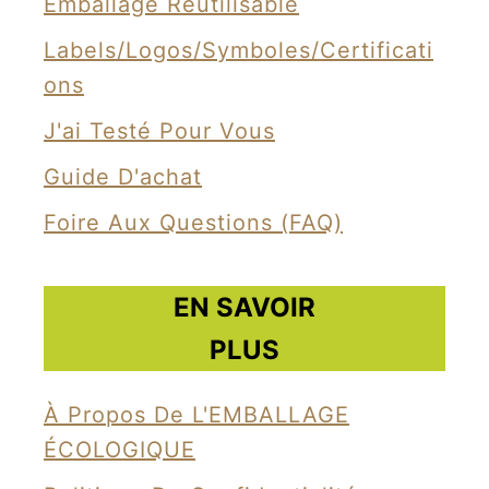
Emballage Réutilisable
i
Labels/Logos/Symboles/Certificati
s
Ons
t
è
J'ai Testé Pour Vous
r
Guide D'achat
e
Foire Aux Questions (FAQ)
d
e
l
EN SAVOIR
’
PLUS
E
c
À Propos De L'EMBALLAGE
o
ÉCOLOGIQUE
l