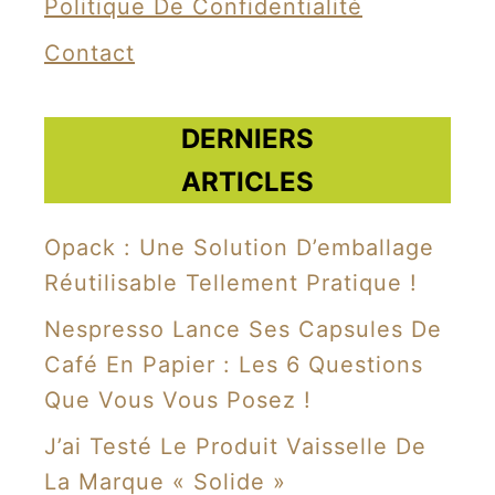
Politique De Confidentialité
o
Contact
g
i
e
DERNIERS
p
ARTICLES
r
o
Opack : Une Solution D’emballage
p
Réutilisable Tellement Pratique !
o
Nespresso Lance Ses Capsules De
s
Café En Papier : Les 6 Questions
e
Que Vous Vous Posez !
u
n
J’ai Testé Le Produit Vaisselle De
n
La Marque « Solide »