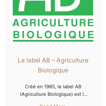
e
i
s
c
e
a
m
t
b
i
a
o
l
n
l
Le label AB – Agriculture
«
a
Biologique
g
C
e
r
Créé en 1985, le label AB
s
a
(Agriculture Biologique) est la
d
propriété du ministère de
l