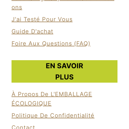
Ons
f
u
J'ai Testé Pour Vous
t
Guide D'achat
u
Foire Aux Questions (FAQ)
r
i
m
EN SAVOIR
a
PLUS
g
i
À Propos De L'EMBALLAGE
n
ÉCOLOGIQUE
é
Politique De Confidentialité
s
Contact
d