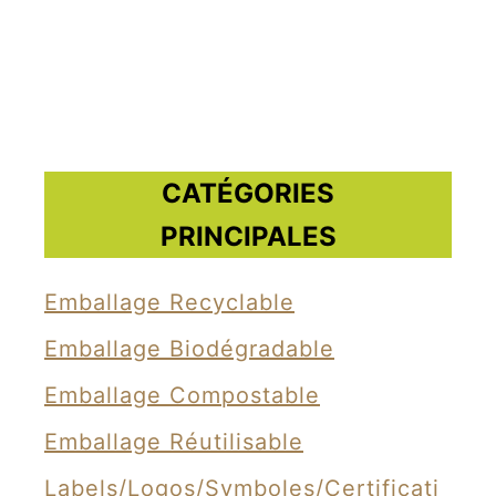
e
s
e
m
b
CATÉGORIES
a
PRINCIPALES
l
l
Emballage Recyclable
a
Emballage Biodégradable
g
e
Emballage Compostable
s
Emballage Réutilisable
d
Labels/Logos/Symboles/Certificati
u