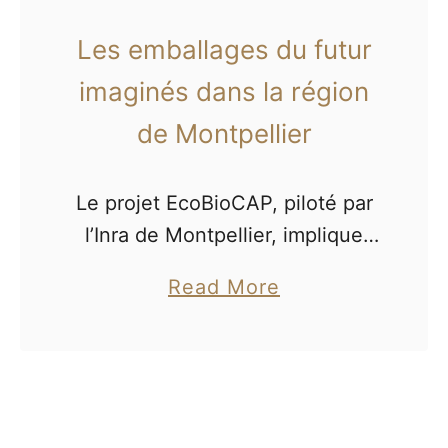
Les emballages du futur
imaginés dans la région
de Montpellier
Le projet EcoBioCAP, piloté par
l’Inra de Montpellier, implique
des partenaires issus de huit
a
Read More
pays européens. A l’occasion du
b
Grenelle de l’environnement, la
o
France s’était engagée à
u
atteindre 75 % de …
t
L