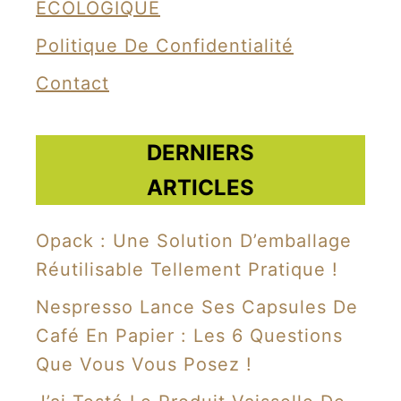
e
ÉCOLOGIQUE
…
Politique De Confidentialité
d
Contact
e
p
l
DERNIERS
u
ARTICLES
m
e
Opack : Une Solution D’emballage
s
Réutilisable Tellement Pratique !
d
Nespresso Lance Ses Capsules De
e
Café En Papier : Les 6 Questions
p
Que Vous Vous Posez !
o