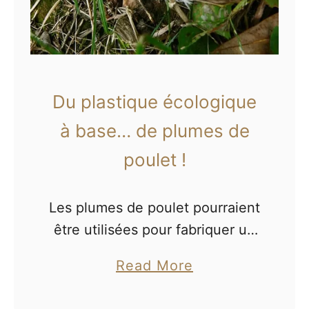
Du plastique écologique
à base… de plumes de
poulet !
Les plumes de poulet pourraient
être utilisées pour fabriquer un
plastique écologique.
a
Read More
b