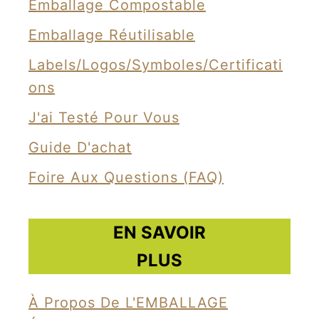
é
Emballage Compostable
c
Emballage Réutilisable
o
Labels/Logos/Symboles/Certificati
l
Ons
o
g
J'ai Testé Pour Vous
i
Guide D'achat
q
Foire Aux Questions (FAQ)
u
e
à
EN SAVOIR
b
PLUS
a
s
À Propos De L'EMBALLAGE