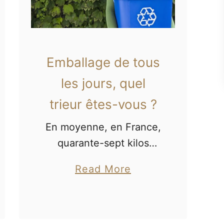
Emballage de tous
les jours, quel
trieur êtes-vous ?
En moyenne, en France,
quarante-sept kilos
d’emballages par an et
a
Read More
par habitant sont triés
b
pour être recyclés. Et
o
vous, comment triez-
u
vous ?