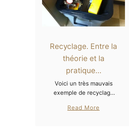
Recyclage. Entre la
théorie et la
pratique…
Voici un très mauvais
exemple de recyclage
constaté lors d’un repas
a
Read More
pris entre collègues au
b
travail. Nous avions
o