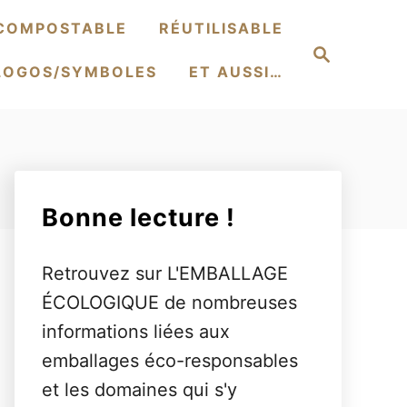
COMPOSTABLE
RÉUTILISABLE
S
e
LOGOS/SYMBOLES
ET AUSSI…
a
r
c
h
Bonne lecture !
Retrouvez sur L'EMBALLAGE
ÉCOLOGIQUE de nombreuses
informations liées aux
emballages éco-responsables
et les domaines qui s'y