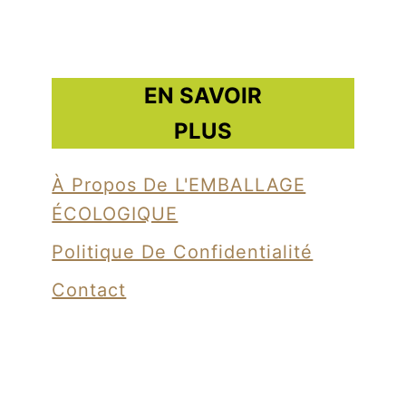
t
E
m
EN SAVOIR
b
PLUS
a
l
À Propos De L'EMBALLAGE
l
ÉCOLOGIQUE
a
g
Politique De Confidentialité
e
Contact
d
e
t
o