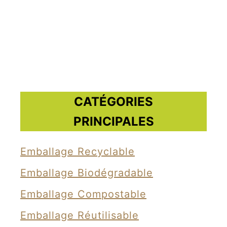
2
0
0
b
o
u
CATÉGORIES
t
PRINCIPALES
e
i
Emballage Recyclable
l
Emballage Biodégradable
l
e
Emballage Compostable
s
Emballage Réutilisable
p