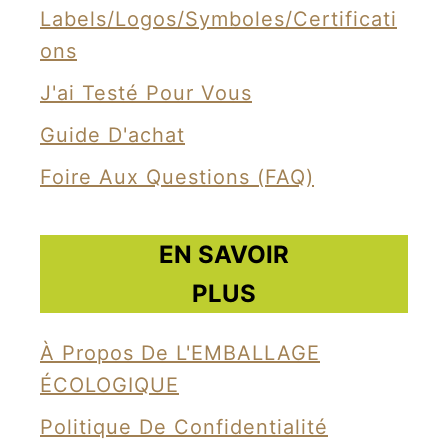
Labels/Logos/Symboles/Certificati
l
Ons
a
s
J'ai Testé Pour Vous
t
Guide D'achat
i
Foire Aux Questions (FAQ)
q
u
e
EN SAVOIR
s
PLUS
=
u
À Propos De L'EMBALLAGE
n
ÉCOLOGIQUE
c
Politique De Confidentialité
a