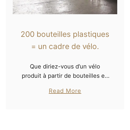
200 bouteilles plastiques
= un cadre de vélo.
Que diriez-vous d’un vélo
produit à partir de bouteilles en
plastique PET, d’emballages de
a
Read More
shampooing et de pièces
b
détachées de frigidaires ?
o
u
t