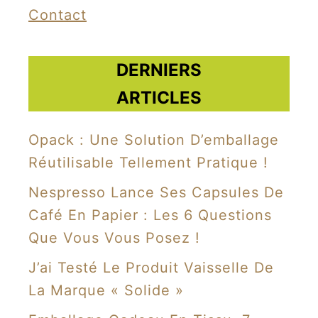
Contact
d
r
e
DERNIERS
d
ARTICLES
e
v
Opack : Une Solution D’emballage
é
Réutilisable Tellement Pratique !
l
Nespresso Lance Ses Capsules De
o
Café En Papier : Les 6 Questions
.
Que Vous Vous Posez !
J’ai Testé Le Produit Vaisselle De
La Marque « Solide »