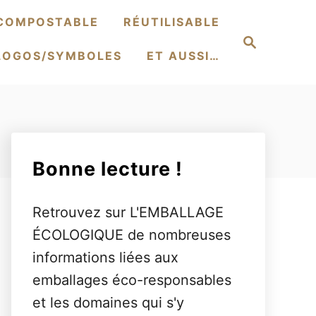
COMPOSTABLE
RÉUTILISABLE
S
e
LOGOS/SYMBOLES
ET AUSSI…
a
r
c
h
Bonne lecture !
Retrouvez sur L'EMBALLAGE
ÉCOLOGIQUE de nombreuses
informations liées aux
emballages éco-responsables
et les domaines qui s'y