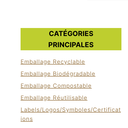
2002 
Braunga
allemand
l’Ag
CATÉGORIES
l’encour
PRINCIPALES
Emballage Recyclable
Emballage Biodégradable
Emballage Compostable
Emballage Réutilisable
Labels/Logos/Symboles/Certificat
Ions