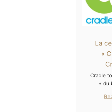
La ce
« C
Cr
Cradle to
« du 
berceau 
Re
est une
internat