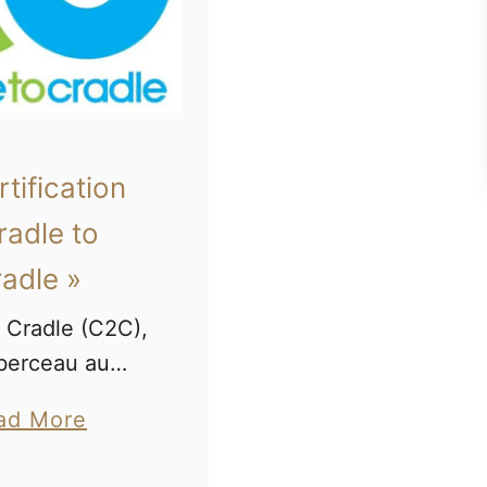
rtification
radle to
adle »
 Cradle (C2C),
berceau au
» en français)
a
ad More
 certification
b
ionale créée en