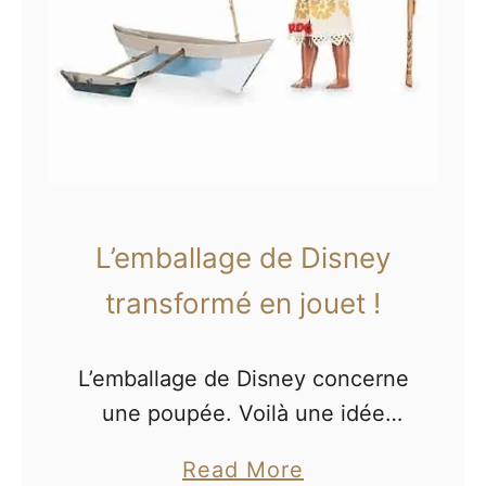
L’emballage de Disney
transformé en jouet !
L’emballage de Disney concerne
une poupée. Voilà une idée
astucieuse et un bon coup de
a
Read More
pub juste avant les fêtes de