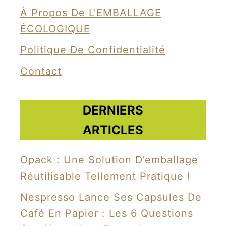
f
À Propos De L'EMBALLAGE
o
ÉCOLOGIQUE
r
Politique De Confidentialité
m
Contact
é
e
n
DERNIERS
j
ARTICLES
o
u
Opack : Une Solution D’emballage
e
Réutilisable Tellement Pratique !
t
Nespresso Lance Ses Capsules De
!
Café En Papier : Les 6 Questions