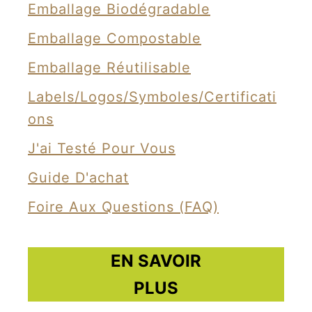
Emballage Biodégradable
e
d
Emballage Compostable
e
Emballage Réutilisable
D
Labels/Logos/Symboles/Certificati
i
Ons
s
n
J'ai Testé Pour Vous
e
Guide D'achat
y
Foire Aux Questions (FAQ)
t
r
a
EN SAVOIR
n
PLUS
s