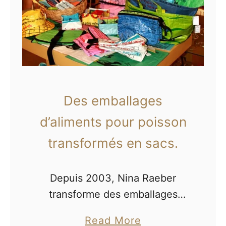
Des emballages
d’aliments pour poisson
transformés en sacs.
Depuis 2003, Nina Raeber
transforme des emballages
alimentaires en d’incroyables
a
Read More