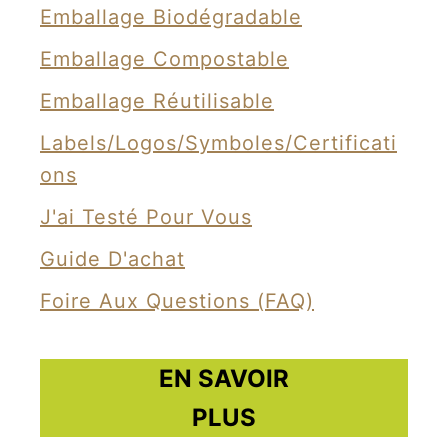
Emballage Biodégradable
g
e
Emballage Compostable
s
Emballage Réutilisable
d
Labels/Logos/Symboles/Certificati
’
Ons
a
l
J'ai Testé Pour Vous
i
Guide D'achat
m
Foire Aux Questions (FAQ)
e
n
t
EN SAVOIR
s
PLUS
p