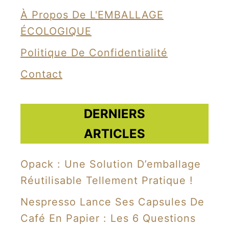
o
À Propos De L'EMBALLAGE
u
ÉCOLOGIQUE
r
Politique De Confidentialité
p
Contact
o
i
s
DERNIERS
s
ARTICLES
o
n
Opack : Une Solution D’emballage
t
Réutilisable Tellement Pratique !
r
Nespresso Lance Ses Capsules De
a
Café En Papier : Les 6 Questions
n