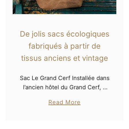
De jolis sacs écologiques
fabriqués à partir de
tissus anciens et vintage
Sac Le Grand Cerf Installée dans
l’ancien hôtel du Grand Cerf, à
Mortagne-au-Perche, dans
a
Read More
l’Orne, Stéphanie Cluzel nous
b
propose des sacs conçus à partir
o
d’anciens boutis provençaux, de