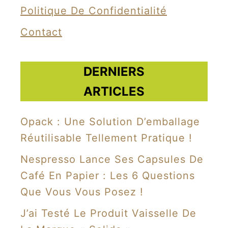
i
Politique De Confidentialité
q
Contact
u
é
s
DERNIERS
à
ARTICLES
p
a
Opack : Une Solution D’emballage
r
Réutilisable Tellement Pratique !
t
Nespresso Lance Ses Capsules De
i
Café En Papier : Les 6 Questions
r
Que Vous Vous Posez !
d
e
J’ai Testé Le Produit Vaisselle De