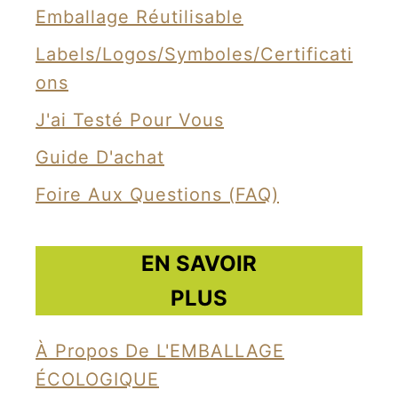
c
Emballage Réutilisable
o
Labels/Logos/Symboles/Certificati
l
Ons
o
g
J'ai Testé Pour Vous
i
Guide D'achat
q
Foire Aux Questions (FAQ)
u
e
s
EN SAVOIR
f
PLUS
a
b
À Propos De L'EMBALLAGE
r
ÉCOLOGIQUE