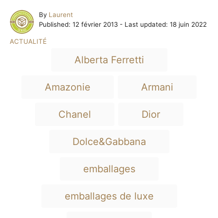
A
By
Laurent
P
u
Published: 12 février 2013
- Last updated:
18 juin 2022
o
t
C
ACTUALITÉ
s
h
a
T
t
o
Alberta Ferretti
t
e
r
a
e
d
g
o
g
Amazonie
Armani
o
n
s
r
i
Chanel
Dior
e
s
Dolce&Gabbana
emballages
emballages de luxe