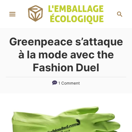
S
S
k
e
i
a
r
p
Greenpeace s’attaque
c
t
h
à la mode avec the
o
C
Fashion Duel
o
n
1 Comment
t
e
n
t