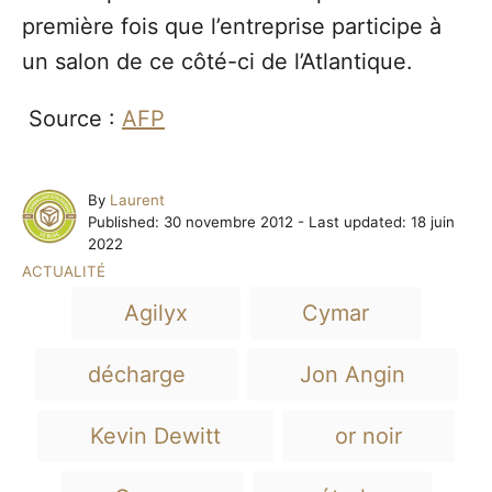
première fois que l’entreprise participe à
un salon de ce côté-ci de l’Atlantique.
Source :
AFP
A
By
Laurent
P
u
Published: 30 novembre 2012
- Last updated:
18 juin
o
t
2022
s
h
C
ACTUALITÉ
t
o
a
T
e
r
Agilyx
Cymar
t
a
d
e
o
g
g
décharge
Jon Angin
n
o
s
r
i
Kevin Dewitt
or noir
e
s