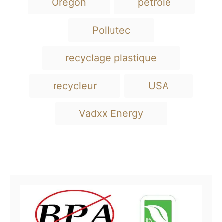
Oregon
pétrole
Pollutec
recyclage plastique
recycleur
USA
Vadxx Energy
Navigation de l’article