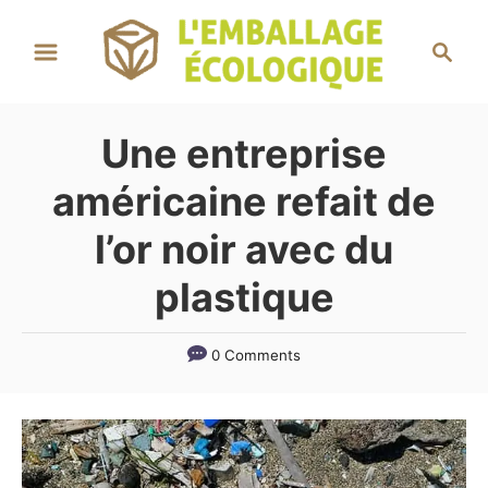
S
S
k
e
i
a
r
p
Une entreprise
c
t
h
américaine refait de
o
C
l’or noir avec du
o
plastique
n
t
0 Comments
e
n
t