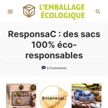
S
S
k
e
i
a
r
p
ResponsaC : des sacs
c
t
h
100% éco-
o
C
responsables
o
n
0 Comments
t
e
n
t