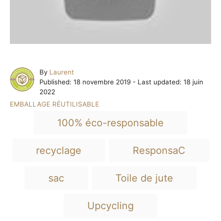
A
By
Laurent
P
u
Published: 18 novembre 2019
- Last updated:
18 juin
o
t
2022
s
h
C
EMBALLAGE RÉUTILISABLE
t
o
a
T
e
r
100% éco-responsable
t
a
d
e
o
g
g
recyclage
ResponsaC
n
o
s
r
i
sac
Toile de jute
e
s
Upcycling