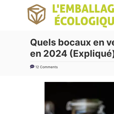
S
k
i
p
t
Quels bocaux en ve
o
en 2024 (Expliqué
C
o
12 Comments
n
t
e
n
t